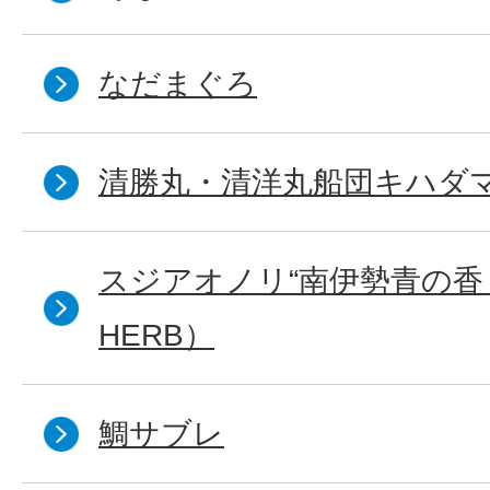
なだまぐろ
清勝丸・清洋丸船団キハダ
スジアオノリ“南伊勢青の香り（
HERB）
鯛サブレ