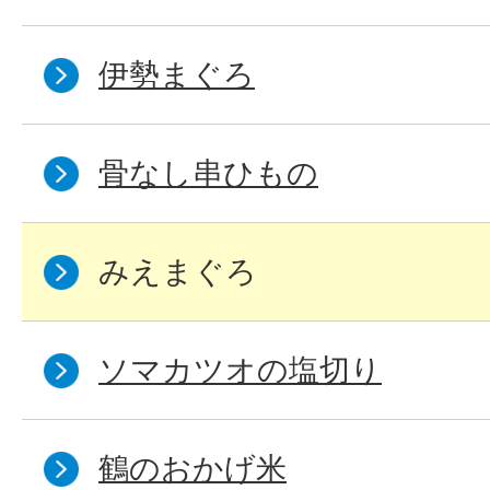
伊勢まぐろ
骨なし串ひもの
みえまぐろ
ソマカツオの塩切り
鶴のおかげ米