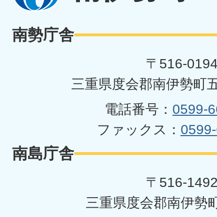
伊
勢
南勢庁舎
町
〒516-019
三重県度会郡南伊勢町五
電話番号：
0599-6
ファックス：
0599-
南島庁舎
〒516-149
三重県度会郡南伊勢町