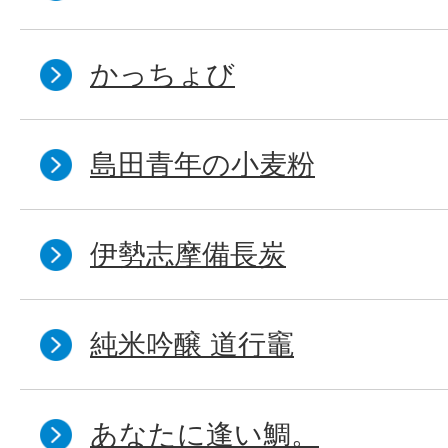
かっちょび
島田青年の小麦粉
伊勢志摩備長炭
純米吟醸 道行竈
あなたに逢い鯛。