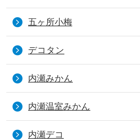
五ヶ所小梅
デコタン
内瀬みかん
内瀬温室みかん
内瀬デコ