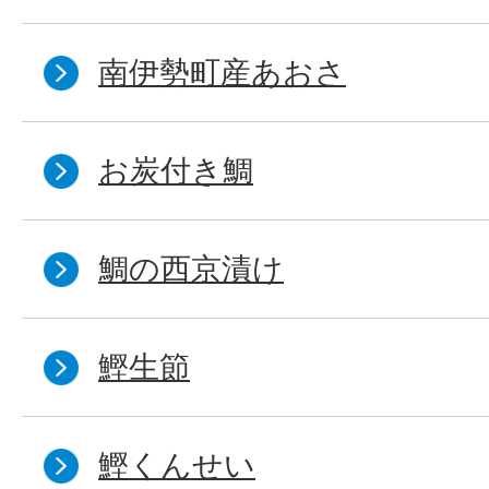
南伊勢町産あおさ
お炭付き鯛
鯛の西京漬け
鰹生節
鰹くんせい