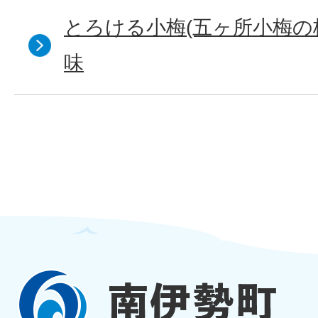
とろける小梅(五ヶ所小梅の
味
南