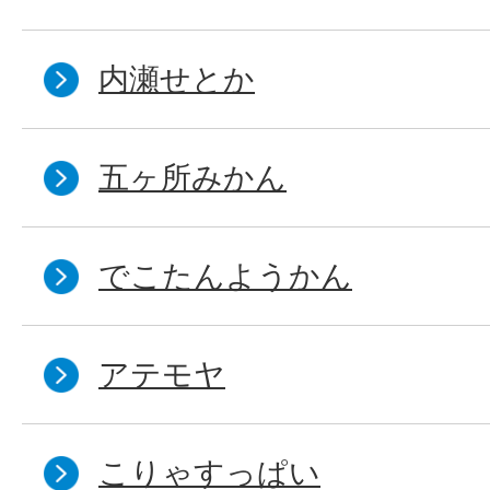
内瀬せとか
五ヶ所みかん
でこたんようかん
アテモヤ
こりゃすっぱい