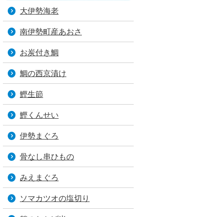
大伊勢海老
南伊勢町産あおさ
お炭付き鯛
鯛の西京漬け
鰹生節
鰹くんせい
伊勢まぐろ
骨なし串ひもの
みえまぐろ
ソマカツオの塩切り