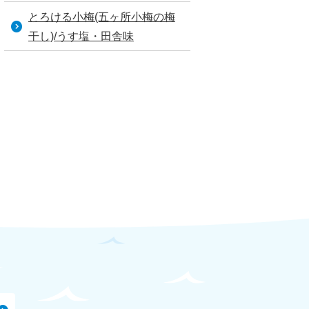
とろける小梅(五ヶ所小梅の梅
干し)/うす塩・田舎味