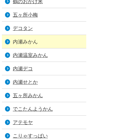
鶴のおかげ米
五ヶ所小梅
デコタン
内瀬みかん
内瀬温室みかん
内瀬デコ
内瀬せとか
五ヶ所みかん
でこたんようかん
アテモヤ
こりゃすっぱい