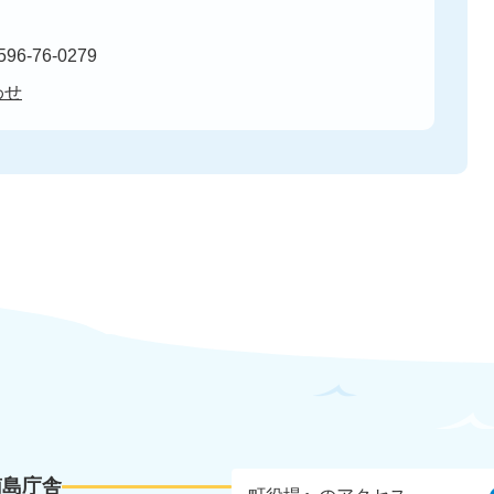
96-76-0279
わせ
南島庁舎