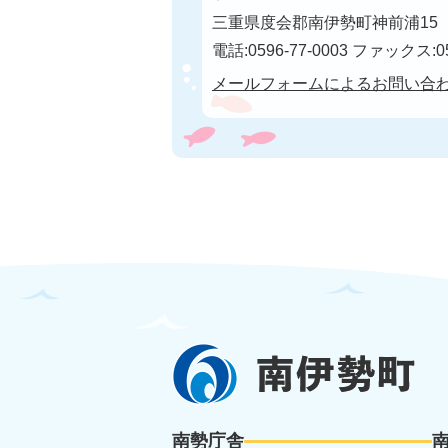
三重県度会郡南伊勢町神前浦15
電話:0596-77-0003 ファックス:05
メールフォームによるお問い合
南
伊
勢
南勢庁舎
町