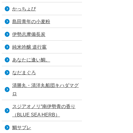
かっちょび
島田青年の小麦粉
伊勢志摩備長炭
純米吟醸 道行竈
あなたに逢い鯛。
なだまぐろ
清勝丸・清洋丸船団キハダマグ
ロ
スジアオノリ“南伊勢青の香り
（BLUE SEA HERB）
鯛サブレ