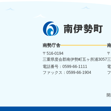
南
伊
勢
南勢庁舎
町
〒516-0194
〒
三重県度会郡南伊勢町五ヶ所浦3057
三
電話番号：0599-66-1111
電
ファックス：0599-66-1904
フ
開