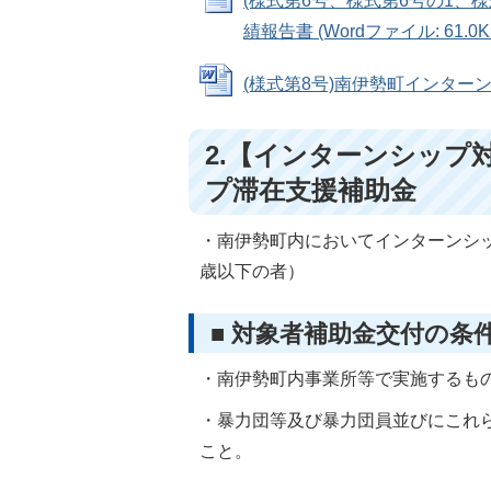
(様式第6号、様式第6号の1、
績報告書 (Wordファイル: 61.0K
(様式第8号)南伊勢町インターンシ
2.【インターンシップ
プ滞在支援補助金
・南伊勢町内においてインターンシッ
歳以下の者）
■ 対象者補助金交付の条
・南伊勢町内事業所等で実施するも
・暴力団等及び暴力団員並びにこれ
こと。