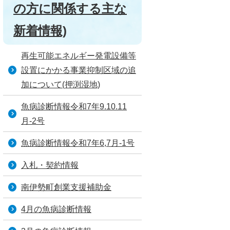
の方に関係する主な
新着情報)
再生可能エネルギー発電設備等
設置にかかる事業抑制区域の追
加について(押渕湿地)
魚病診断情報令和7年9.10.11
月‐2号
魚病診断情報令和7年6,7月‐1号
入札・契約情報
南伊勢町創業支援補助金
4月の魚病診断情報