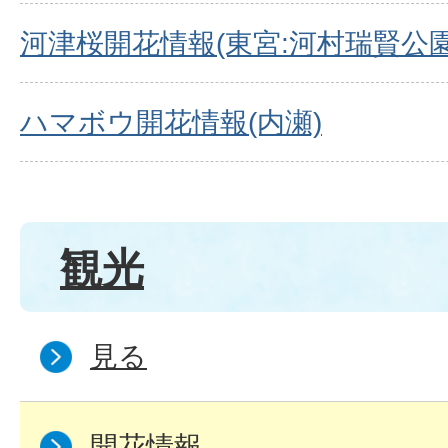
河津桜開花情報(東宮:河村瑞賢公園
ハマボウ開花情報(内瀬)
観光
見る
開花情報