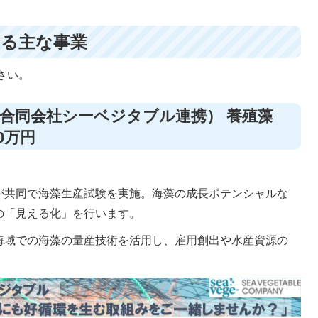
する主な事業
さい。
×合同会社シーベジタブル連携） 養殖藻
0万円
が共同で海藻生産試験を実施。海藻の成長ポテンシャルな
の「見える化」を行います。
海域での海藻の量産技術を活用し、雇用創出や水産資源の