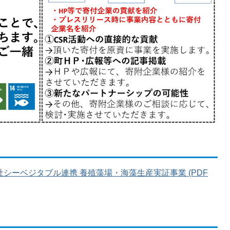
シーベジタブル連携 養殖藻場・海藻生産実証事業 (PDF