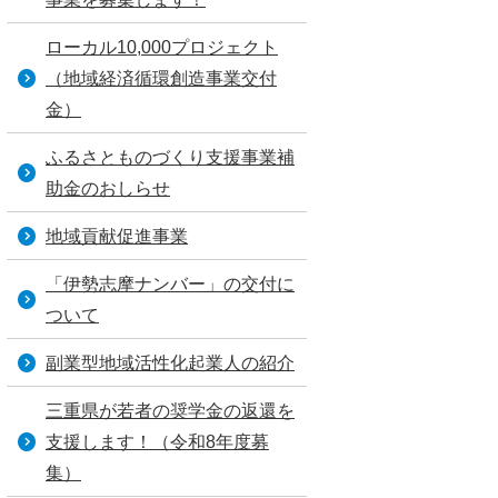
ローカル10,000プロジェクト
（地域経済循環創造事業交付
金）
ふるさとものづくり支援事業補
助金のおしらせ
地域貢献促進事業
「伊勢志摩ナンバー」の交付に
ついて
副業型地域活性化起業人の紹介
三重県が若者の奨学金の返還を
支援します！（令和8年度募
集）