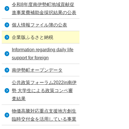
令和8年度南伊勢町地域貢献促
進事業費補助金採択結果の公表
個人情報ファイル簿の公表
企業版ふるさと納税
Information regarding daily life
support for foreign
南伊勢町オープンデータ
公共政策フォーラム2022in南伊
勢 大学生による政策コンペ審
査結果
物価高騰対応重点支援地方創生
臨時交付金を活用している事業