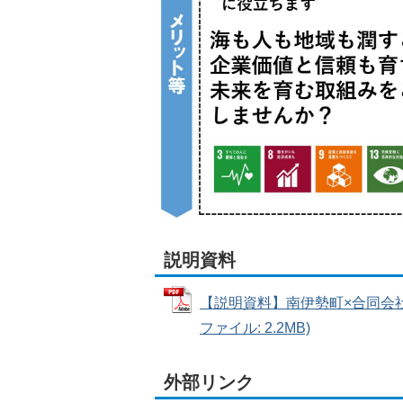
説明資料
【説明資料】南伊勢町×合同会社
ファイル: 2.2MB)
外部リンク