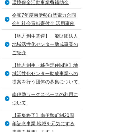
環境保全活動事業費補助金
令和7年度南伊勢自然電力合同
会社社会貢献寄付金 活用事例
【地方創生関連】一般財団法人
地域活性化センター助成事業の
ご紹介
【地方創生・移住定住関連】地
域活性化センター助成事業への
提案を行う団体の募集について
南伊勢ワークスペースの利用に
ついて
【募集終了】南伊勢町制20周
年記念事業 地域を元気にする
事業を募集します！