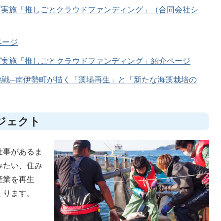
プ実施「推しごとクラウドファンディング」（合同会社シ
ページ
プ実施「推しごとクラウドファンディング」紹介ページ
挑戦─南伊勢町が描く「藻場再生」と「新たな海藻栽培の
ジェクト
仕事があるま
みたい、住み
産業を再生
くります。