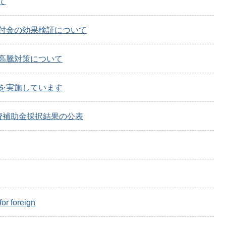
て
付金の効果検証について
高騰対策について
を実施しています
費補助金採択結果の公表
for foreign