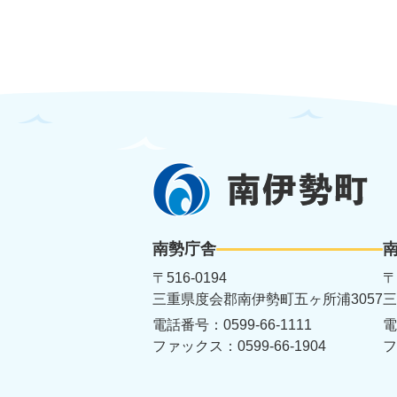
南
伊
勢
南勢庁舎
町
〒516-0194
〒
三重県度会郡南伊勢町五ヶ所浦3057
三
電話番号：0599-66-1111
電
ファックス：0599-66-1904
フ