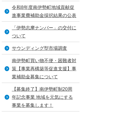
令和8年度南伊勢町地域貢献促
進事業費補助金採択結果の公表
「伊勢志摩ナンバー」の交付に
ついて
サウンディング型市場調査
南伊勢町買い物不便・困難者対
策【事業再構築等促進支援】事
業補助金募集について
【募集終了】南伊勢町制20周
年記念事業 地域を元気にする
事業を募集します！