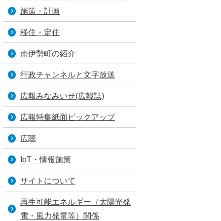
施策・計画
移住・定住
南伊勢町の紹介
行政チャンネルと文字放送
広報みなみいせ(広報誌)
広報特集紙面ピックアップ
広聴
IoT・情報施策
サイトについて
再生可能エネルギー（太陽光発
電・風力発電等）関係