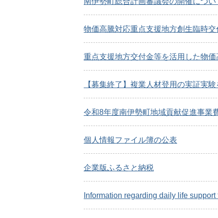
南伊勢町総合計画審議会の開催につい
物価高騰対応重点支援地方創生臨時交
重点支援地方交付金等を活用した物価
【募集終了】複業人材登用の実証実験
令和8年度南伊勢町地域貢献促進事業
個人情報ファイル簿の公表
企業版ふるさと納税
Information regarding daily life support 