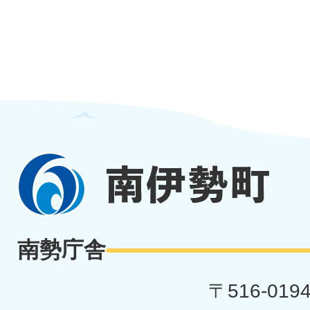
南
伊
勢
南勢庁舎
町
〒516-019