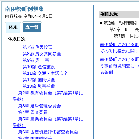
第1章
町
長
第1節 事務分掌
南伊勢町例規集
例規名称
第2節 代理・代決等
内容現在 令和8年4月1日
第3節 文書・公印
■ 第3編 執行機関
体系
五十音
第4節 情報の公開・保護等
第1章
町
第5節 行政手続
第7節 住民
体系目次
第6節
住
民
南伊勢町における原
第7節 住民投票
ての町民投票に関す
第8節 男女共同参画
南伊勢町における原
第9節
災
害
う事前環境調査につ
第10節 通信施設
る条例
第11節 交通・生活安全
第12節 国民保護
第13節 災害補償
第2章 教育委員会（第7編第1章に
登載）
第3章 選挙管理委員会
第4章 監査委員
第5章 農業委員会（第9編第1章に
登載）
第6章 固定資産評価審査委員会
第7章 附属機関等