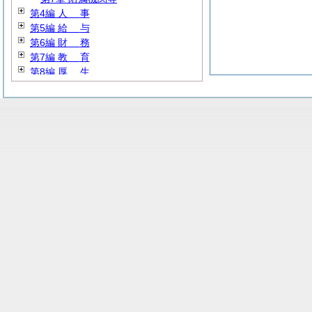
第4編
人
事
第5編
給
与
第6編
財
務
第7編
教
育
第8編
厚
生
第9編 産業経済
第10編
建
設
第11編 公営企業
第12編
消
防