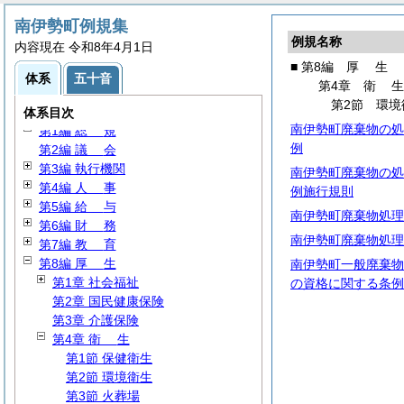
南伊勢町例規集
例規名称
内容現在 令和8年4月1日
■ 第8編
厚
生
体系
五十音
第4章
衛
第2節 環境
体系目次
南伊勢町廃棄物の処
第1編
総
規
例
第2編
議
会
第3編 執行機関
南伊勢町廃棄物の処
第4編
人
事
例施行規則
第5編
給
与
南伊勢町廃棄物処理
第6編
財
務
南伊勢町廃棄物処理
第7編
教
育
第8編
厚
生
南伊勢町一般廃棄物
第1章 社会福祉
の資格に関する条例
第2章 国民健康保険
第3章 介護保険
第4章
衛
生
第1節 保健衛生
第2節 環境衛生
第3節 火葬場