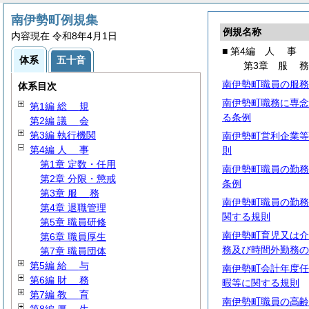
南伊勢町例規集
例規名称
内容現在 令和8年4月1日
■ 第4編
人
事
体系
五十音
第3章
服
南伊勢町職員の服務
体系目次
南伊勢町職務に専念
第1編
総
規
る条例
第2編
議
会
第3編 執行機関
南伊勢町営利企業等
第4編
人
事
則
第1章 定数・任用
南伊勢町職員の勤務
第2章 分限・懲戒
条例
第3章
服
務
南伊勢町職員の勤務
第4章 退職管理
関する規則
第5章 職員研修
南伊勢町育児又は介
第6章 職員厚生
務及び時間外勤務の
第7章 職員団体
第5編
給
与
南伊勢町会計年度任
第6編
財
務
暇等に関する規則
第7編
教
育
南伊勢町職員の高齢