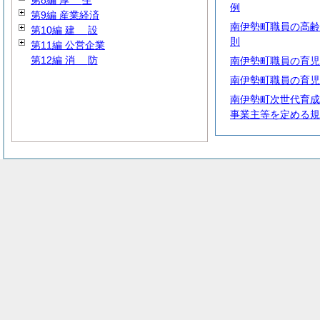
第8編
厚
生
例
第9編 産業経済
南伊勢町職員の高齢
第10編
建
設
則
第11編 公営企業
第12編
消
防
南伊勢町職員の育児
南伊勢町職員の育児
南伊勢町次世代育成
事業主等を定める規