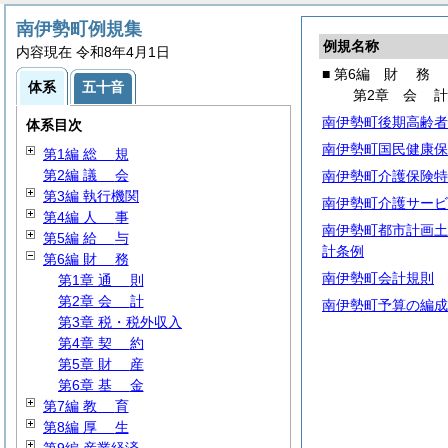
南伊勢町例規集
例規名称
内容現在 令和8年4月1日
■ 第6編
財
務
体系
五十音
第2章
会
南伊勢町後期高齢者
体系目次
南伊勢町国民健康保
第1編
総
規
第2編
議
会
南伊勢町介護保険特
第3編 執行機関
南伊勢町介護サービ
第4編
人
事
南伊勢町都市計画土
第5編
給
与
計条例
第6編
財
務
南伊勢町会計規則
第1章
通
則
第2章
会
計
南伊勢町予算の編成
第3章 税・税外収入
第4章
契
約
第5章
財
産
第6章
基
金
第7編
教
育
第8編
厚
生