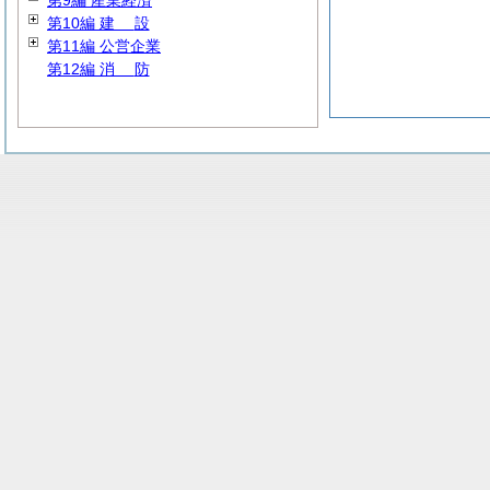
第9編 産業経済
第10編
建
設
第11編 公営企業
第12編
消
防