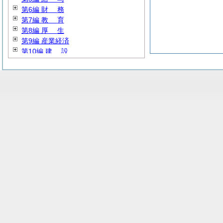
第6編
財
務
第7編
教
育
第8編
厚
生
第9編 産業経済
第10編
建
設
第11編 公営企業
第12編
消
防