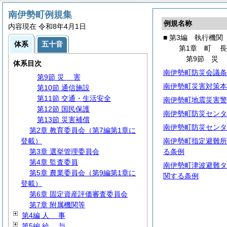
第2節 代理・代決等
第3節 文書・公印
南伊勢町例規集
例規名称
第4節 情報の公開・保護等
内容現在 令和8年4月1日
第5節 行政手続
■ 第3編 執行機関
体系
五十音
第6節
住
民
第1章
町
第7節 住民投票
第9節
体系目次
第8節 男女共同参画
南伊勢町防災会議条
第9節
災
害
南伊勢町災害対策本
第10節 通信施設
第11節 交通・生活安全
南伊勢町地震災害警
第12節 国民保護
南伊勢町防災センタ
第13節 災害補償
南伊勢町防災センタ
第2章 教育委員会（第7編第1章に
登載）
南伊勢町指定避難所
第3章 選挙管理委員会
る条例
第4章 監査委員
南伊勢町津波避難タ
第5章 農業委員会（第9編第1章に
関する条例
登載）
第6章 固定資産評価審査委員会
第7章 附属機関等
第4編
人
事
第5編
給
与