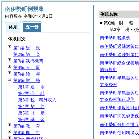
南伊勢町例規集
例規名称
内容現在 令和8年4月1日
■ 第6編
財
務
体系
五十音
第3章 税・税
南伊勢町税条例
体系目次
南伊勢町過疎対策に
第1編
総
規
第2編
議
会
南伊勢町過疎対策に
第3編 執行機関
南伊勢町総合保養地
第4編
人
事
施行規則
第5編
給
与
南伊勢町半島振興対
第6編
財
務
する条例
第1章
通
則
南伊勢町半島振興対
第2章
会
計
する条例施行規則
第3章 税・税外収入
第4章
契
約
南伊勢町環境性能割
第5章
財
産
南伊勢町国民健康保
第6章
基
金
南伊勢町分担金徴収
第7編
教
育
第8編
厚
生
南伊勢町使用料徴収