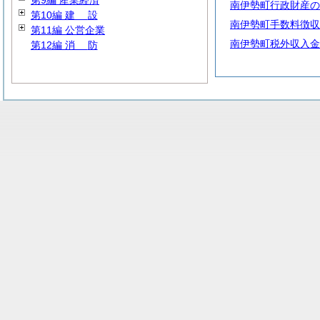
第9編 産業経済
南伊勢町行政財産の
第10編
建
設
南伊勢町手数料徴収
第11編 公営企業
南伊勢町税外収入金
第12編
消
防