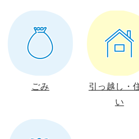
ごみ
引っ越し・
い