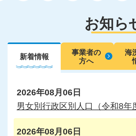
お知ら
事業者の
海
新着情報
方へ
新
2026年08月06日
着
男女別行政区別人口（令和8年
情
2026年08月06日
報