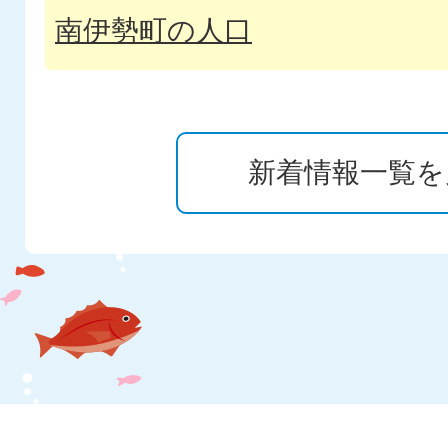
南伊勢町の人口
2026年08月05日
令和7年度 第 号 社会資本整備
新着情報一覧を
町道田曽浦宿浦線法面補修工事
2026年08月04日
令和8年度 第 号 道路メンテナ
橋梁点検業務委託