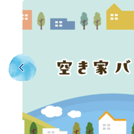
2
枚
目
の
ス
前のスライドを表示
ラ
イ
ド