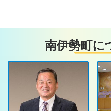
イ
イ
2026年08月03日
ド
ド
令和8年8月3日五ヶ所湾海況調査
2026年08月02日
南伊勢町に
令和8年熊本地震災害義援金に
2026年07月31日
行政チャンネル8月1日更新内