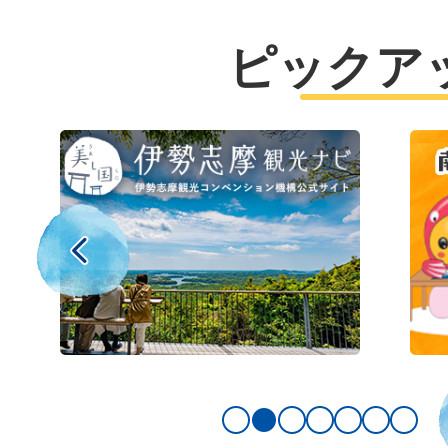
2026年08月04日
令和8年8月4日五ヶ所湾海況調査
ピックア
2026年08月03日
2
3
令和7年度 第 号 社会資本整備
枚
枚
町道大三浦礫浦線法面補修工事
目
目
前のスライドを表示
2026年08月03日
の
の
令和8年度 町単道舗第2号 田
ス
ス
工事
ラ
ラ
1枚目のスライドを表示
2枚目のスライドを表示中
3枚目のスライドを表示
4枚目のスライドを
5枚目のスライ
6枚目の
7枚