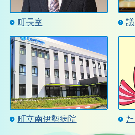
町長室
議
町立南伊勢病院
た