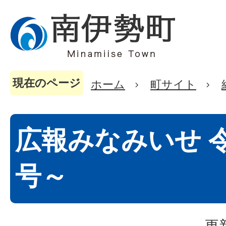
現在のページ
ホーム
町サイト
広報みなみいせ 令
号～
更